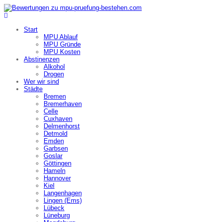
Start
MPU Ablauf
MPU Gründe
MPU Kosten
Abstinenzen
Alkohol
Drogen
Wer wir sind
Städte
Bremen
Bremerhaven
Celle
Cuxhaven
Delmenhorst
Detmold
Emden
Garbsen
Goslar
Göttingen
Hameln
Hannover
Kiel
Langenhagen
Lingen (Ems)
Lübeck
Lüneburg