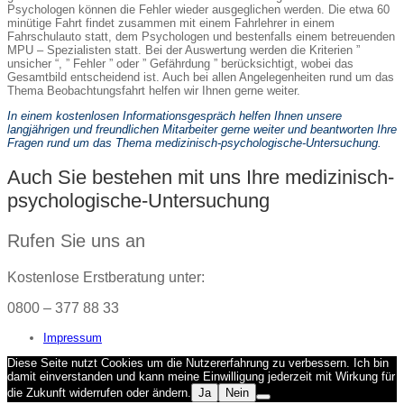
Psychologen können die Fehler wieder ausgeglichen werden. Die etwa 60
minütige Fahrt findet zusammen mit einem Fahrlehrer in einem
Fahrschulauto statt, dem Psychologen und bestenfalls einem betreuenden
MPU – Spezialisten statt. Bei der Auswertung werden die Kriterien ”
unsicher “, ” Fehler ” oder ” Gefährdung ” berücksichtigt, wobei das
Gesamtbild entscheidend ist. Auch bei allen Angelegenheiten rund um das
Thema Beobachtungsfahrt helfen wir Ihnen gerne weiter.
In einem kostenlosen Informationsgespräch helfen Ihnen unsere
langjährigen und freundlichen Mitarbeiter gerne weiter und beantworten Ihre
Fragen rund um das Thema medizinisch-psychologische-Untersuchung.
Auch Sie bestehen mit uns Ihre medizinisch-
psychologische-Untersuchung
Rufen Sie uns an
Kostenlose Erstberatung unter:
0800 – 377 88 33
Impressum
Diese Seite nutzt Cookies um die Nutzererfahrung zu verbessern. Ich bin
damit einverstanden und kann meine Einwilligung jederzeit mit Wirkung für
die Zukunft widerrufen oder ändern.
Ja
Nein