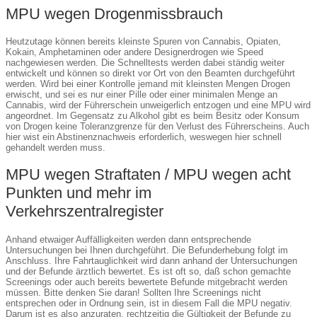
MPU wegen Drogenmissbrauch
Heutzutage können bereits kleinste Spuren von Cannabis, Opiaten,
Kokain, Amphetaminen oder andere Designerdrogen wie Speed
nachgewiesen werden. Die Schnelltests werden dabei ständig weiter
entwickelt und können so direkt vor Ort von den Beamten durchgeführt
werden. Wird bei einer Kontrolle jemand mit kleinsten Mengen Drogen
erwischt, und sei es nur einer Pille oder einer minimalen Menge an
Cannabis, wird der Führerschein unweigerlich entzogen und eine MPU wird
angeordnet. Im Gegensatz zu Alkohol gibt es beim Besitz oder Konsum
von Drogen keine Toleranzgrenze für den Verlust des Führerscheins. Auch
hier wist ein Abstinenznachweis erforderlich, weswegen hier schnell
gehandelt werden muss.
MPU wegen Straftaten / MPU wegen acht
Punkten und mehr im
Verkehrszentralregister
Anhand etwaiger Auffälligkeiten werden dann entsprechende
Untersuchungen bei Ihnen durchgeführt. Die Befunderhebung folgt im
Anschluss. Ihre Fahrtauglichkeit wird dann anhand der Untersuchungen
und der Befunde ärztlich bewertet. Es ist oft so, daß schon gemachte
Screenings oder auch bereits bewertete Befunde mitgebracht werden
müssen. Bitte denken Sie daran! Sollten Ihre Screenings nicht
entsprechen oder in Ordnung sein, ist in diesem Fall die MPU negativ.
Darum ist es also anzuraten, rechtzeitig die Gültigkeit der Befunde zu