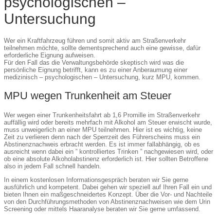
psychologischen –
Untersuchung
Wer ein Kraftfahrzeug führen und somit aktiv am Straßenverkehr
teilnehmen möchte, sollte dementsprechend auch eine gewisse, dafür
erforderliche Eignung aufweisen.
Für den Fall das die Verwaltungsbehörde skeptisch wird was die
persönliche Eignung betrifft, kann es zu einer Anberaumung einer
medizinisch – psychologischen – Untersuchung, kurz MPU, kommen.
MPU wegen Trunkenheit am Steuer
Wer wegen einer Trunkenheitsfahrt ab 1,6 Promille im Straßenverkehr
auffällig wird oder bereits mehrfach mit Alkohol am Steuer erwischt wurde,
muss unweigerlich an einer MPU teilnehmen. Hier ist es wichtig, keine
Zeit zu verlieren denn nach der Sperrzeit des Führerscheins muss ein
Abstinenznachweis erbracht werden. Es ist immer fallabhängig, ob es
ausreicht wenn dabei ein ” kontrolliertes Trinken ” nachgewiesen wird, oder
ob eine absolute Alkoholabstinenz erforderlich ist. Hier sollten Betroffene
also in jedem Fall schnell handeln.
In einem kostenlosen Informationsgespräch beraten wir Sie gerne
ausführlich und kompetent. Dabei gehen wir speziell auf Ihren Fall ein und
bieten Ihnen ein maßgeschneidertes Konzept. Über die Vor- und Nachteile
von den Durchführungsmethoden von Abstinenznachweisen wie dem Urin
Screening oder mittels Haaranalyse beraten wir Sie gerne umfassend.