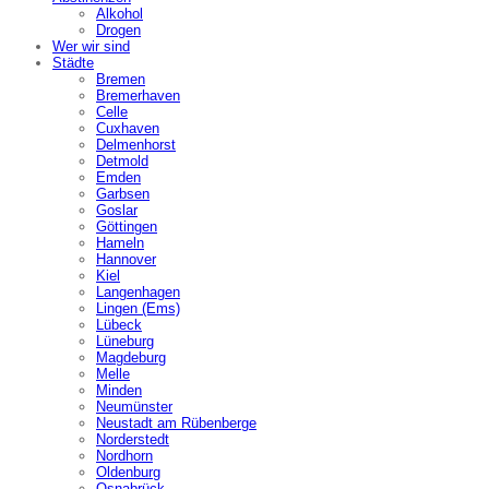
Alkohol
Drogen
Wer wir sind
Städte
Bremen
Bremerhaven
Celle
Cuxhaven
Delmenhorst
Detmold
Emden
Garbsen
Goslar
Göttingen
Hameln
Hannover
Kiel
Langenhagen
Lingen (Ems)
Lübeck
Lüneburg
Magdeburg
Melle
Minden
Neumünster
Neustadt am Rübenberge
Norderstedt
Nordhorn
Oldenburg
Osnabrück