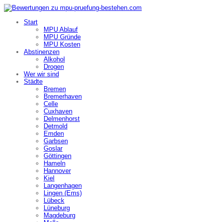
Start
MPU Ablauf
MPU Gründe
MPU Kosten
Abstinenzen
Alkohol
Drogen
Wer wir sind
Städte
Bremen
Bremerhaven
Celle
Cuxhaven
Delmenhorst
Detmold
Emden
Garbsen
Goslar
Göttingen
Hameln
Hannover
Kiel
Langenhagen
Lingen (Ems)
Lübeck
Lüneburg
Magdeburg