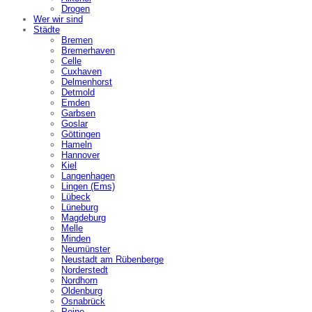
Drogen
Wer wir sind
Städte
Bremen
Bremerhaven
Celle
Cuxhaven
Delmenhorst
Detmold
Emden
Garbsen
Goslar
Göttingen
Hameln
Hannover
Kiel
Langenhagen
Lingen (Ems)
Lübeck
Lüneburg
Magdeburg
Melle
Minden
Neumünster
Neustadt am Rübenberge
Norderstedt
Nordhorn
Oldenburg
Osnabrück
Peine