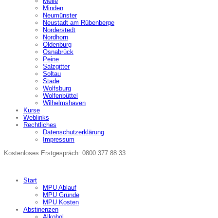
Melle
Minden
Neumünster
Neustadt am Rübenberge
Norderstedt
Nordhorn
Oldenburg
Osnabrück
Peine
Salzgitter
Soltau
Stade
Wolfsburg
Wolfenbüttel
Wilhelmshaven
Kurse
Weblinks
Rechtliches
Datenschutzerklärung
Impressum
Kostenloses Erstgespräch: 0800 377 88 33
Start
MPU Ablauf
MPU Gründe
MPU Kosten
Abstinenzen
Alkohol